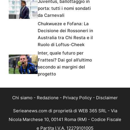
Juventus, ballottaggio in
porta: tutti i nomi sondati
da Carnevali
Chukwueze e Fofana: La
Decisione dei Rossoneri in
Australia tra Chi Resta e il
Ruolo di Loftus-Cheek
Inter, quale futuro per
Frattesi? Dai gol all’ultimo
secondo ai margini del
progetto
Chi siamo
-
Redazione
-
Privacy Policy
-
Disclaimer
Serieanews.com di proprietà di WEB 365 SRL - Via
Nicola Marchese 10, 00141 Roma (RM) - Codice Fiscale
e Partita I.V.A. 12279101005