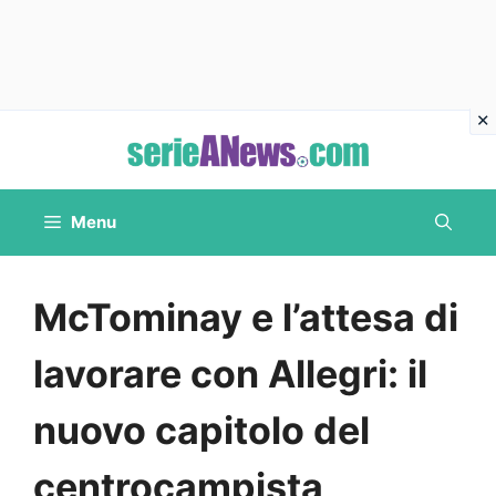
Vai
al
contenuto
Menu
McTominay e l’attesa di
lavorare con Allegri: il
nuovo capitolo del
centrocampista