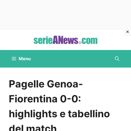
Vai
al
contenuto
Menu
Pagelle Genoa-
Fiorentina 0-0:
highlights e tabellino
del match