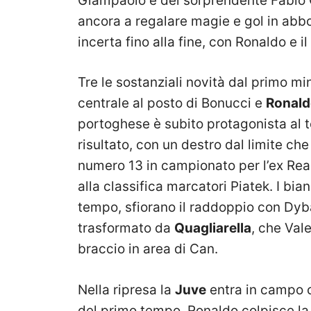
Giampaolo e del sorprendente Fabio Qu
ancora a regalare magie e gol in abbo
incerta fino alla fine, con Ronaldo e i
Tre le sostanziali novità dal primo mi
centrale al posto di Bonucci e
Ronal
portoghese è subito protagonista al t
risultato, con un destro dal limite che
numero 13 in campionato per l’ex Re
alla classifica marcatori Piatek. I bi
tempo, sfiorano il raddoppio con Dyba
trasformato da
Quagliarella
, che Val
braccio in area di Can.
Nella ripresa la
Juve
entra in campo c
del primo tempo. Ronaldo colpisce la