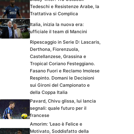
Tedeschi e Resistenze Arabe, la
Trattativa si Complica
Italia, inizia la nuova era:
ufficiale il team di Mancini
Ripescaggio in Serie D: Lascaris,
Derthona, Fiorenzuola,
Castellanzese, Grassina e
Tropical Coriano Festeggiano.
Fasano Fuori e Reclamo Imolese
Respinto. Domani le Decisioni
sui Gironi del Campionato e
della Coppa Italia
Pavard, Chivu glissa, lui lancia
segnali: quale futuro per il
francese
Amorim: ‘Leao è Felice e
Motivato, Soddisfatto della