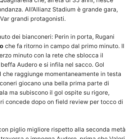
agliarella che, all’età di 35 anni, riesce
ndanza. All’Allianz Stadium è grande gara,
l Var grandi protagonisti.
nuto dei bianconeri: Perin in porta, Rugani
do
che fa ritorno in campo dal primo minuto. Il
erzo minuto con la rete che sblocca il
 beffa Audero e si infila nel sacco. Gol
al che raggiunge momentaneamente in testa
anconeri giocano una bella prima parte di
la ma subiscono il gol ospite su rigore,
eri concede dopo on field review per tocco di
on piglio migliore rispetto alla seconda metà
 traversa e impegna Audero, prima che Valeri