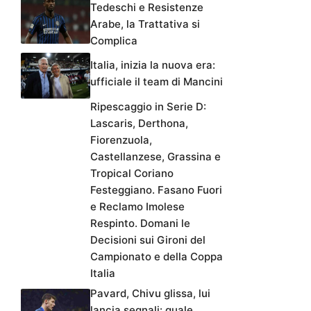
Tedeschi e Resistenze
Arabe, la Trattativa si
Complica
Italia, inizia la nuova era:
ufficiale il team di Mancini
Ripescaggio in Serie D:
Lascaris, Derthona,
Fiorenzuola,
Castellanzese, Grassina e
Tropical Coriano
Festeggiano. Fasano Fuori
e Reclamo Imolese
Respinto. Domani le
Decisioni sui Gironi del
Campionato e della Coppa
Italia
Pavard, Chivu glissa, lui
lancia segnali: quale