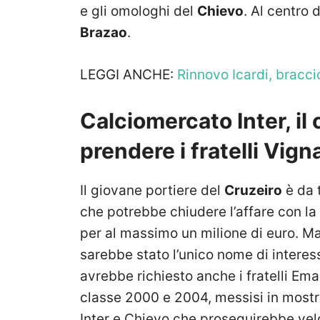
e gli omologhi del
Chievo
. Al centro 
Brazao
.
LEGGI ANCHE:
Rinnovo Icardi, braccio
Calciomercato Inter, il
prendere i fratelli Vign
Il giovane portiere del
Cruzeiro
è da 
che potrebbe chiudere l’affare con la 
per al massimo un milione di euro. M
sarebbe stato l’unico nome di interes
avrebbe richiesto anche i fratelli E
classe 2000 e 2004, messisi in mostra 
Inter e Chievo che proseguirebbe vel