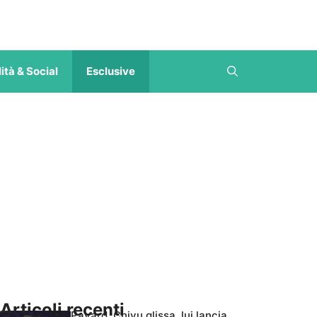
ità & Social
Esclusive
Articoli recenti
Pavard, Chivu glissa, lui lancia