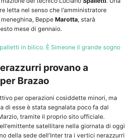
ormazione del tecnico Luciano
Spalletti
. Una
e letta nel senso che l’amministratore
tà meneghina, Beppe
Marotta
, starà
esto mese di gennaio.
palletti in bilico. È Simeone il grande sogno
nerazzurri provano a
 per Brazao
attivo per operazioni cosiddette minori, ma
a di esse è stata segnalata poco fa dal
arzio, tramite il proprio sito ufficiale.
l’emittente satellitare nella giornata di oggi
o della sede dell’Inter tra i vertici nerazzurri