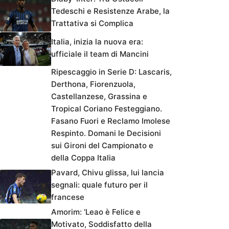
Tedeschi e Resistenze Arabe, la
Trattativa si Complica
Italia, inizia la nuova era:
ufficiale il team di Mancini
Ripescaggio in Serie D: Lascaris,
Derthona, Fiorenzuola,
Castellanzese, Grassina e
Tropical Coriano Festeggiano.
Fasano Fuori e Reclamo Imolese
Respinto. Domani le Decisioni
sui Gironi del Campionato e
della Coppa Italia
Pavard, Chivu glissa, lui lancia
segnali: quale futuro per il
francese
Amorim: ‘Leao è Felice e
Motivato, Soddisfatto della