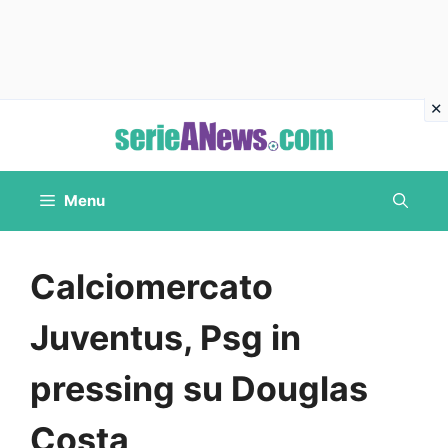
Vai
al
contenuto
Menu
Calciomercato
Juventus, Psg in
pressing su Douglas
Costa