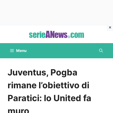
Vai
al
contenuto
Menu
Juventus, Pogba
rimane l’obiettivo di
Paratici: lo United fa
muro