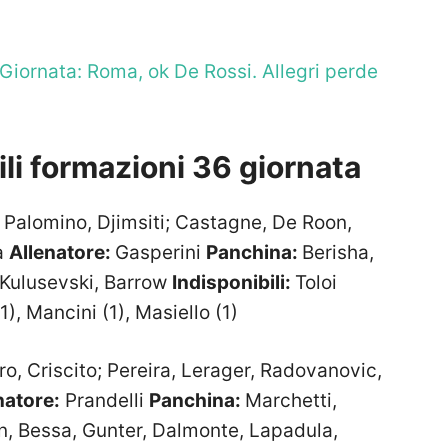
 Giornata: Roma, ok De Rossi. Allegri perde
li formazioni 36 giornata
, Palomino, Djimsiti; Castagne, De Roon,
ta
Allenatore:
Gasperini
Panchina:
Berisha,
 Kulusevski, Barrow
Indisponibili:
Toloi
), Mancini (1), Masiello (1)
o, Criscito; Pereira, Lerager, Radovanovic,
natore:
Prandelli
Panchina:
Marchetti,
on, Bessa, Gunter, Dalmonte, Lapadula,