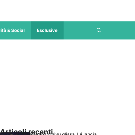
ità & Social
Esclusive
Articoli recenti
Pavard, Chivu glissa, lui lancia