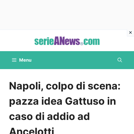
Vai
al
contenuto
Menu
Napoli, colpo di scena:
pazza idea Gattuso in
caso di addio ad
Ancelotti