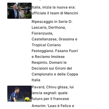
Italia, inizia la nuova era:
ufficiale il team di Mancini
Ripescaggio in Serie D:
Lascaris, Derthona,
Fiorenzuola,
Castellanzese, Grassina e
Tropical Coriano
Festeggiano. Fasano Fuori
e Reclamo Imolese
Respinto. Domani le
Decisioni sui Gironi del
Campionato e della Coppa
Italia
Pavard, Chivu glissa, lui
lancia segnali: quale
futuro per il francese
Amorim: ‘Leao è Felice e