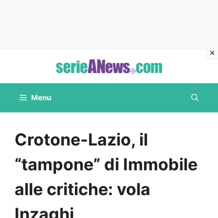
Vai
al
contenuto
Menu
Crotone-Lazio, il
“tampone” di Immobile
alle critiche: vola
Inzaghi