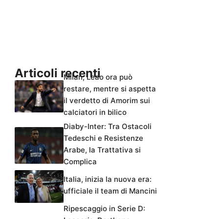
Articoli recenti
Milan, Leao ora può
restare, mentre si aspetta
il verdetto di Amorim sui
calciatori in bilico
Diaby-Inter: Tra Ostacoli
Tedeschi e Resistenze
Arabe, la Trattativa si
Complica
Italia, inizia la nuova era:
ufficiale il team di Mancini
Ripescaggio in Serie D: