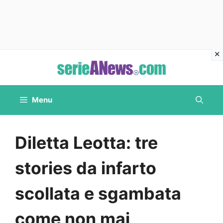
Vai
al
contenuto
Menu
Diletta Leotta: tre
stories da infarto
scollata e sgambata
come non mai