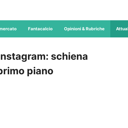
mercato
Fantacalcio
Opinioni & Rubriche
Attual
u Instagram: schiena
 primo piano