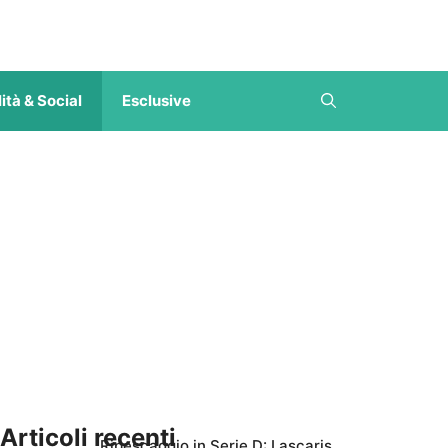
ità & Social
Esclusive
Articoli recenti
Ripescaggio in Serie D: Lascaris,