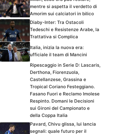
mentre si aspetta il verdetto di
Amorim sui calciatori in bilico
Diaby-Inter: Tra Ostacoli
Tedeschi e Resistenze Arabe, la
Trattativa si Complica
Italia, inizia la nuova era:
ufficiale il team di Mancini
Ripescaggio in Serie D: Lascaris,
Derthona, Fiorenzuola,
Castellanzese, Grassina e
Tropical Coriano Festeggiano.
Fasano Fuori e Reclamo Imolese
Respinto. Domani le Decisioni
sui Gironi del Campionato e
della Coppa Italia
Pavard, Chivu glissa, lui lancia
segnali: quale futuro per il