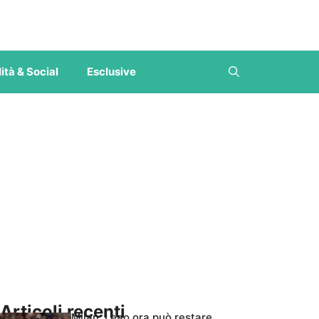
ità & Social
Esclusive
Articoli recenti
Milan, Leao ora può restare,