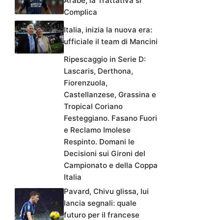
Arabe, la Trattativa si
Complica
Italia, inizia la nuova era:
ufficiale il team di Mancini
Ripescaggio in Serie D:
Lascaris, Derthona,
Fiorenzuola,
Castellanzese, Grassina e
Tropical Coriano
Festeggiano. Fasano Fuori
e Reclamo Imolese
Respinto. Domani le
Decisioni sui Gironi del
Campionato e della Coppa
Italia
Pavard, Chivu glissa, lui
lancia segnali: quale
futuro per il francese