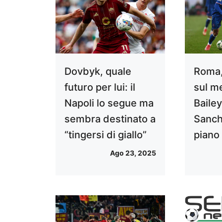
Dovbyk, quale
Roma,
futuro per lui: il
sul m
Napoli lo segue ma
Bailey
sembra destinato a
Sancho
“tingersi di giallo”
piano
Ago 23, 2025