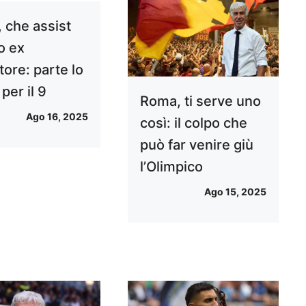
 che assist
o ex
tore: parte lo
 per il 9
Roma, ti serve uno
Ago 16, 2025
così: il colpo che
può far venire giù
l’Olimpico
Ago 15, 2025