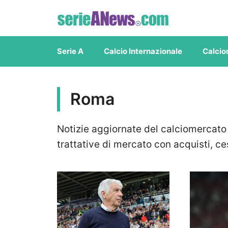
Vai
al
contenuto
Serie A
Calcio Internazionale
Calcio
Roma
Notizie aggiornate del calciomercato 
trattative di mercato con acquisti, ces