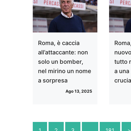
Roma, è caccia
Roma,
all’attaccante: non
nuovo
solo un bomber,
tutto 
nel mirino un nome
a una 
a sorpresa
crucia
Ago 13, 2025
1
2
3
…
181