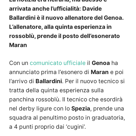
arrivata anche l’ufficialità: Davide
Ballardini è il nuovo allenatore del Genoa.
L’allenatore, alla quinta esperienza in
rossoblù, prende il posto dell’esonerato
Maran
Con un
comunicato ufficiale
il
Genoa
ha
annunciato prima l’esonero di
Maran
e poi
l’arrivo di
Ballardini
. Per il nuovo tecnico si
tratta della quinta esperienza sulla
panchina rossoblù. Il tecnico che esordirà
nel derby ligure con lo
Spezia
, prende una
squadra al penultimo posto in graduatoria,
a 4 punti proprio dai ‘cugini’.