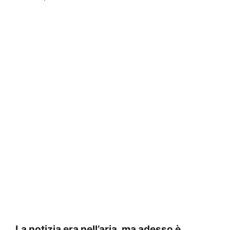
La notizia era nell’aria, ma adesso è