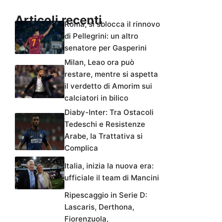
Articoli recenti
Roma, si sblocca il rinnovo
di Pellegrini: un altro
senatore per Gasperini
Milan, Leao ora può
restare, mentre si aspetta
il verdetto di Amorim sui
calciatori in bilico
Diaby-Inter: Tra Ostacoli
Tedeschi e Resistenze
Arabe, la Trattativa si
Complica
Italia, inizia la nuova era:
ufficiale il team di Mancini
Ripescaggio in Serie D:
Lascaris, Derthona,
Fiorenzuola,