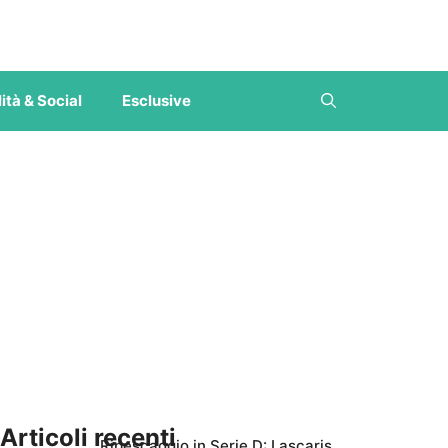
ità & Social
Esclusive
Articoli recenti
Ripescaggio in Serie D: Lascaris,