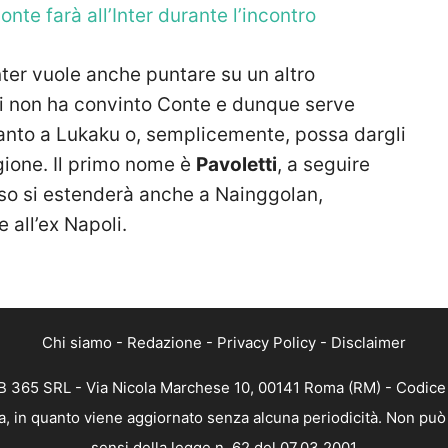
onte farà all’Inter durante l’incontro
nter vuole anche puntare su un altro
i non ha convinto Conte e dunque serve
anto a Lukaku o, semplicemente, possa dargli
gione. Il primo nome è
Pavoletti
, a seguire
rso si estenderà anche a Nainggolan,
 all’ex Napoli.
Chi siamo
-
Redazione
-
Privacy Policy
-
Disclaimer
 365 SRL - Via Nicola Marchese 10, 00141 Roma (RM) - Codice F
, in quanto viene aggiornato senza alcuna periodicità. Non può 
sensi della legge n. 62 del 07.03.2001