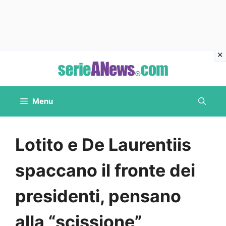
Vai
al
contenuto
Menu
Lotito e De Laurentiis
spaccano il fronte dei
presidenti, pensano
alla “scissione”