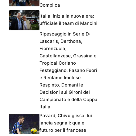
Complica
Italia, inizia la nuova era:
ufficiale il team di Mancini
Ripescaggio in Serie D:
Lascaris, Derthona,
Fiorenzuola,
Castellanzese, Grassina e
Tropical Coriano
Festeggiano. Fasano Fuori
e Reclamo Imolese
Respinto. Domani le
Decisioni sui Gironi del
Campionato e della Coppa
Italia
Pavard, Chivu glissa, lui
lancia segnali: quale
futuro per il francese