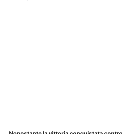
Nonostante la vittoria conquistata contro