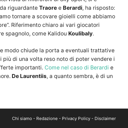
nda riguardante
Traore
e
Berardi
, ha risposto:
biamo tornare a scovare gioielli come abbiamo
re”. Riferimento chiaro ai vari giocatori
atore spagnolo, come Kalidou
Koulibaly
.
e modo chiude la porta a eventuali trattative
i più di una volta reso noto di poter vendere i
offerte importanti.
Come nel caso di Berardi
e
ore.
De Laurentiis
, a quanto sembra, è di un
Chi siamo
-
Redazione
-
Privacy Policy
-
Disclaimer