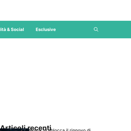
ità & Social
Esclusive
Articoli recenti
Roma, si sblocca il rinnovo di