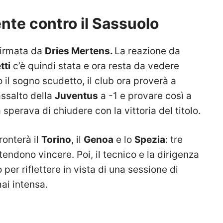
ente contro il Sassuolo
firmata da
Dries Mertens.
La reazione da
tti
c’è quindi stata e ora resta da vedere
 il sogno scudetto, il club ora proverà a
assalto della
Juventus
a -1 e provare così a
sperava di chiudere con la vittoria del titolo.
ronterà il
Torino
, il
Genoa
e lo
Spezia
: tre
ntendono vincere. Poi, il tecnico e la dirigenza
per riflettere in vista di una sessione di
ai intensa.