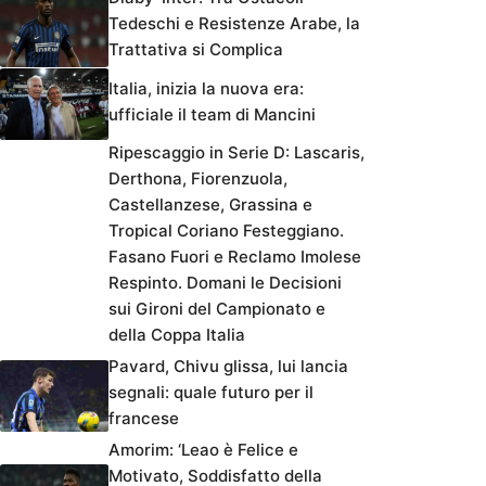
Tedeschi e Resistenze Arabe, la
Trattativa si Complica
Italia, inizia la nuova era:
ufficiale il team di Mancini
Ripescaggio in Serie D: Lascaris,
Derthona, Fiorenzuola,
Castellanzese, Grassina e
Tropical Coriano Festeggiano.
Fasano Fuori e Reclamo Imolese
Respinto. Domani le Decisioni
sui Gironi del Campionato e
della Coppa Italia
Pavard, Chivu glissa, lui lancia
segnali: quale futuro per il
francese
Amorim: ‘Leao è Felice e
Motivato, Soddisfatto della