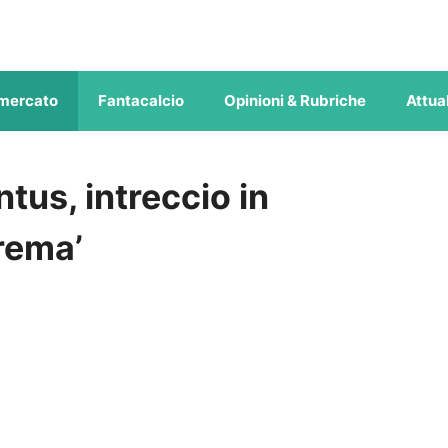
mercato
Fantacalcio
Opinioni & Rubriche
Attual
tus, intreccio in
trema’