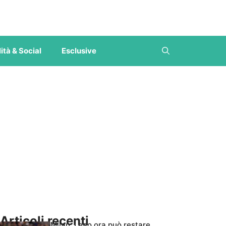
ità & Social
Esclusive
Articoli recenti
Milan, Leao ora può restare,