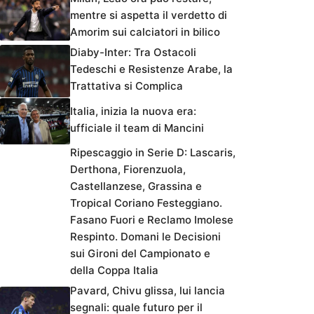
mentre si aspetta il verdetto di
Amorim sui calciatori in bilico
Diaby-Inter: Tra Ostacoli
Tedeschi e Resistenze Arabe, la
Trattativa si Complica
Italia, inizia la nuova era:
ufficiale il team di Mancini
Ripescaggio in Serie D: Lascaris,
Derthona, Fiorenzuola,
Castellanzese, Grassina e
Tropical Coriano Festeggiano.
Fasano Fuori e Reclamo Imolese
Respinto. Domani le Decisioni
sui Gironi del Campionato e
della Coppa Italia
Pavard, Chivu glissa, lui lancia
segnali: quale futuro per il