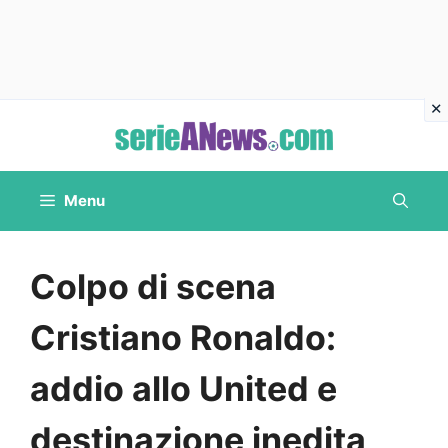
Vai
al
contenuto
Menu
Colpo di scena
Cristiano Ronaldo:
addio allo United e
destinazione inedita