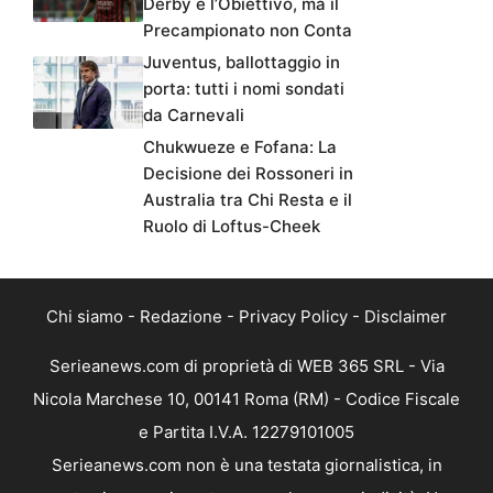
Derby è l’Obiettivo, ma il
Precampionato non Conta
Juventus, ballottaggio in
porta: tutti i nomi sondati
da Carnevali
Chukwueze e Fofana: La
Decisione dei Rossoneri in
Australia tra Chi Resta e il
Ruolo di Loftus-Cheek
Chi siamo
-
Redazione
-
Privacy Policy
-
Disclaimer
Serieanews.com di proprietà di WEB 365 SRL - Via
Nicola Marchese 10, 00141 Roma (RM) - Codice Fiscale
e Partita I.V.A. 12279101005
Serieanews.com non è una testata giornalistica, in