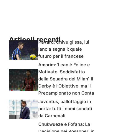
Articoli recenti
Pavard, Chivu glissa, lui
lancia segnali: quale
futuro per il francese
Amorim: ‘Leao è Felice e
Motivato, Soddisfatto
della Squadra del Milan’. Il
Derby è l’Obiettivo, ma il
Precampionato non Conta
Juventus, ballottaggio in
porta: tutti i nomi sondati
da Carnevali
Chukwueze e Fofana: La
Decisione dei Rossoneri in