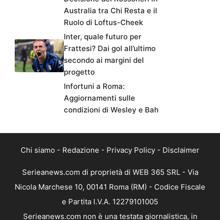
Australia tra Chi Resta e il
Ruolo di Loftus-Cheek
Inter, quale futuro per
Frattesi? Dai gol all’ultimo
secondo ai margini del
progetto
Infortuni a Roma:
Aggiornamenti sulle
condizioni di Wesley e Bah
Chi siamo
-
Redazione
-
Privacy Policy
-
Disclaimer
Serieanews.com di proprietà di WEB 365 SRL - Via
Nicola Marchese 10, 00141 Roma (RM) - Codice Fiscale
e Partita I.V.A. 12279101005
Serieanews.com non è una testata giornalistica, in