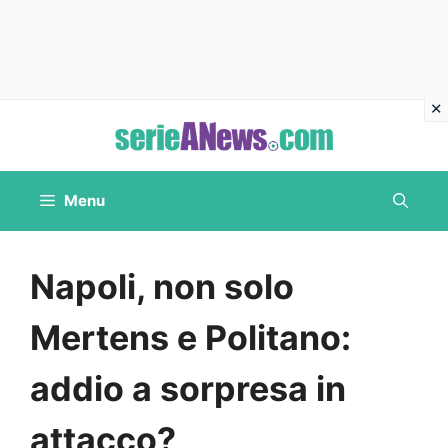
Vai
al
contenuto
Menu
Napoli, non solo
Mertens e Politano:
addio a sorpresa in
attacco?