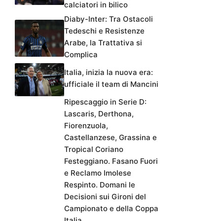
calciatori in bilico
Diaby-Inter: Tra Ostacoli
Tedeschi e Resistenze
Arabe, la Trattativa si
Complica
Italia, inizia la nuova era:
ufficiale il team di Mancini
Ripescaggio in Serie D:
Lascaris, Derthona,
Fiorenzuola,
Castellanzese, Grassina e
Tropical Coriano
Festeggiano. Fasano Fuori
e Reclamo Imolese
Respinto. Domani le
Decisioni sui Gironi del
Campionato e della Coppa
Italia