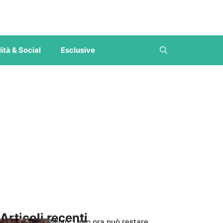
ità & Social
Esclusive
Articoli recenti
Milan, Leao ora può restare,