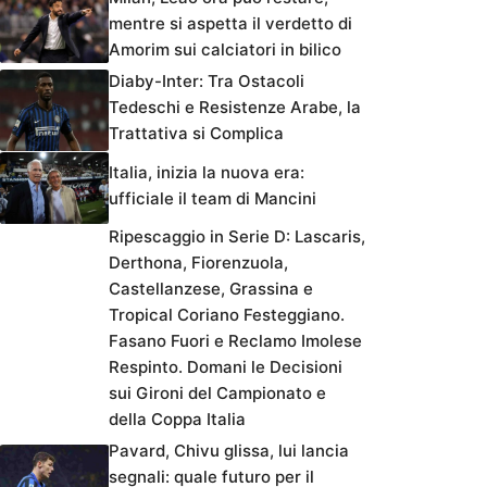
mentre si aspetta il verdetto di
Amorim sui calciatori in bilico
Diaby-Inter: Tra Ostacoli
Tedeschi e Resistenze Arabe, la
Trattativa si Complica
Italia, inizia la nuova era:
ufficiale il team di Mancini
Ripescaggio in Serie D: Lascaris,
Derthona, Fiorenzuola,
Castellanzese, Grassina e
Tropical Coriano Festeggiano.
Fasano Fuori e Reclamo Imolese
Respinto. Domani le Decisioni
sui Gironi del Campionato e
della Coppa Italia
Pavard, Chivu glissa, lui lancia
segnali: quale futuro per il