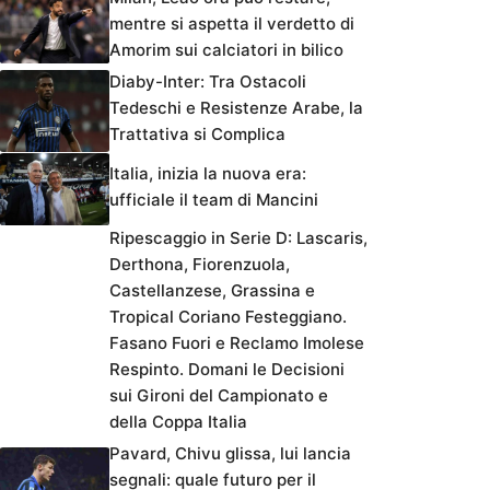
mentre si aspetta il verdetto di
Amorim sui calciatori in bilico
Diaby-Inter: Tra Ostacoli
Tedeschi e Resistenze Arabe, la
Trattativa si Complica
Italia, inizia la nuova era:
ufficiale il team di Mancini
Ripescaggio in Serie D: Lascaris,
Derthona, Fiorenzuola,
Castellanzese, Grassina e
Tropical Coriano Festeggiano.
Fasano Fuori e Reclamo Imolese
Respinto. Domani le Decisioni
sui Gironi del Campionato e
della Coppa Italia
Pavard, Chivu glissa, lui lancia
segnali: quale futuro per il