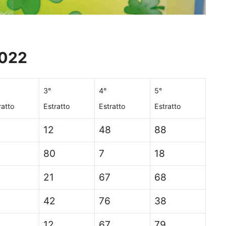
022
3°
4°
5°
ratto
Estratto
Estratto
Estratto
12
48
88
80
7
18
21
67
68
42
76
38
12
67
79