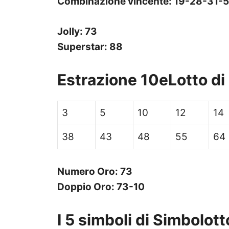
Combinazione vincente:
19-
28-
31-
5
Jolly: 73
Superstar: 88
Estrazione 10eLotto d
3
5
10
12
14
38
43
48
55
64
Numero Oro: 73
Doppio Oro: 73-10
I 5 simboli di Simbolot