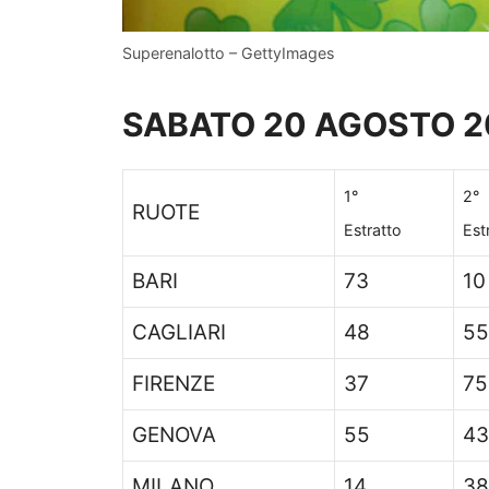
Superenalotto – GettyImages
SABATO 20 AGOSTO 2
1°
2°
RUOTE
Estratto
Est
BARI
73
10
CAGLIARI
48
55
FIRENZE
37
75
GENOVA
55
43
MILANO
14
38