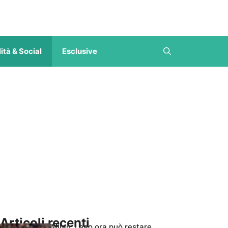
ità & Social
Esclusive
Articoli recenti
Milan, Leao ora può restare,