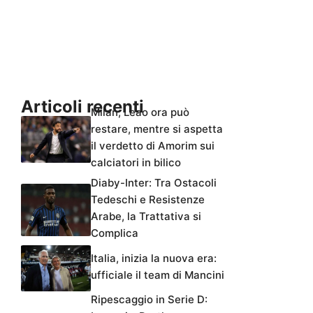
Articoli recenti
Milan, Leao ora può
restare, mentre si aspetta
il verdetto di Amorim sui
calciatori in bilico
Diaby-Inter: Tra Ostacoli
Tedeschi e Resistenze
Arabe, la Trattativa si
Complica
Italia, inizia la nuova era:
ufficiale il team di Mancini
Ripescaggio in Serie D: