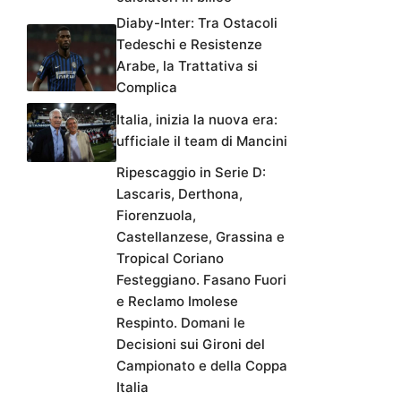
Diaby-Inter: Tra Ostacoli
Tedeschi e Resistenze
Arabe, la Trattativa si
Complica
Italia, inizia la nuova era:
ufficiale il team di Mancini
Ripescaggio in Serie D:
Lascaris, Derthona,
Fiorenzuola,
Castellanzese, Grassina e
Tropical Coriano
Festeggiano. Fasano Fuori
e Reclamo Imolese
Respinto. Domani le
Decisioni sui Gironi del
Campionato e della Coppa
Italia