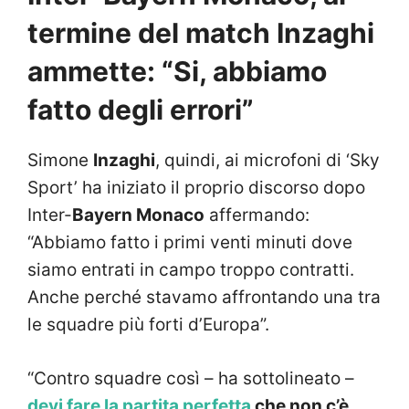
termine del match Inzaghi
ammette: “Si, abbiamo
fatto degli errori”
Simone
Inzaghi
, quindi, ai microfoni di ‘Sky
Sport’ ha iniziato il proprio discorso dopo
Inter-
Bayern Monaco
affermando:
“
Abbiamo fatto i primi venti minuti dove
siamo entrati in campo troppo contratti.
Anche perché stavamo affrontando una tra
le squadre più forti d’Europa”.
“Contro squadre così – ha sottolineato –
devi fare la partita perfetta
che non c’è