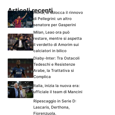
Articoli recenti
Roma, si sblocca il rinnovo
di Pellegrini: un altro
senatore per Gasperini
Milan, Leao ora può
restare, mentre si aspetta
il verdetto di Amorim sui
calciatori in bilico
Diaby-Inter: Tra Ostacoli
Tedeschi e Resistenze
Arabe, la Trattativa si
Complica
Italia, inizia la nuova era:
ufficiale il team di Mancini
Ripescaggio in Serie D:
Lascaris, Derthona,
Fiorenzuola,