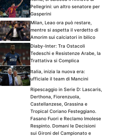
Pellegrini: un altro senatore per
Gasperini
Milan, Leao ora può restare,
mentre si aspetta il verdetto di
Amorim sui calciatori in bilico
Diaby-Inter: Tra Ostacoli
Tedeschi e Resistenze Arabe, la
Trattativa si Complica
Italia, inizia la nuova era:
ufficiale il team di Mancini
Ripescaggio in Serie D: Lascaris,
Derthona, Fiorenzuola,
Castellanzese, Grassina e
Tropical Coriano Festeggiano.
Fasano Fuori e Reclamo Imolese
Respinto. Domani le Decisioni
sui Gironi del Campionato e