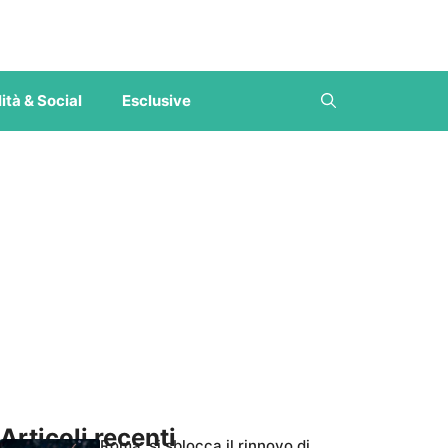
ità & Social
Esclusive
Articoli recenti
Roma, si sblocca il rinnovo di