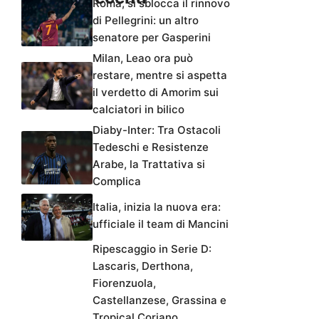
Roma, si sblocca il rinnovo
di Pellegrini: un altro
senatore per Gasperini
Milan, Leao ora può
restare, mentre si aspetta
il verdetto di Amorim sui
calciatori in bilico
Diaby-Inter: Tra Ostacoli
Tedeschi e Resistenze
Arabe, la Trattativa si
Complica
Italia, inizia la nuova era:
ufficiale il team di Mancini
Ripescaggio in Serie D:
Lascaris, Derthona,
Fiorenzuola,
Castellanzese, Grassina e
Tropical Coriano