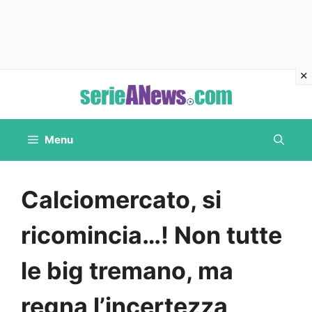
Vai
al
contenuto
Menu
Calciomercato, si
ricomincia…! Non tutte
le big tremano, ma
regna l’incertezza