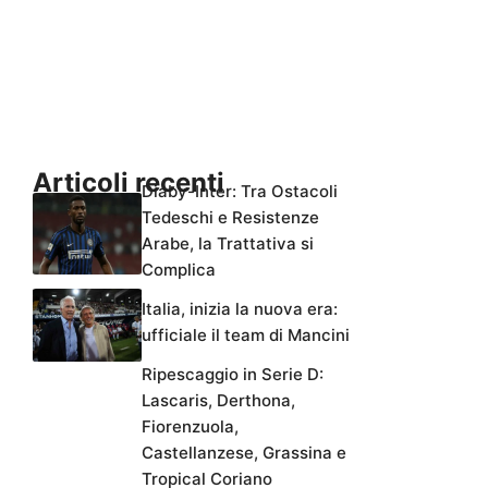
Articoli recenti
Diaby-Inter: Tra Ostacoli
Tedeschi e Resistenze
Arabe, la Trattativa si
Complica
Italia, inizia la nuova era:
ufficiale il team di Mancini
Ripescaggio in Serie D:
Lascaris, Derthona,
Fiorenzuola,
Castellanzese, Grassina e
Tropical Coriano