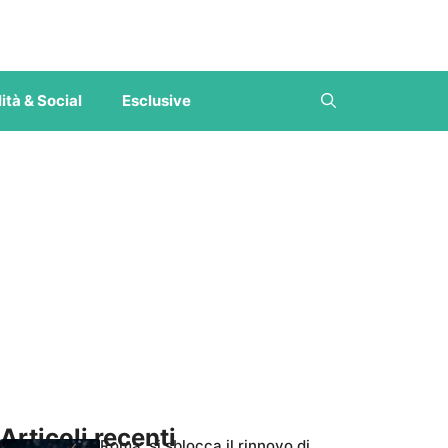
ità & Social
Esclusive
Articoli recenti
Roma, si sblocca il rinnovo di