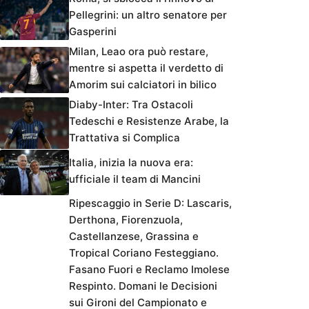
Pellegrini: un altro senatore per
Gasperini
Milan, Leao ora può restare,
mentre si aspetta il verdetto di
Amorim sui calciatori in bilico
Diaby-Inter: Tra Ostacoli
Tedeschi e Resistenze Arabe, la
Trattativa si Complica
Italia, inizia la nuova era:
ufficiale il team di Mancini
Ripescaggio in Serie D: Lascaris,
Derthona, Fiorenzuola,
Castellanzese, Grassina e
Tropical Coriano Festeggiano.
Fasano Fuori e Reclamo Imolese
Respinto. Domani le Decisioni
sui Gironi del Campionato e