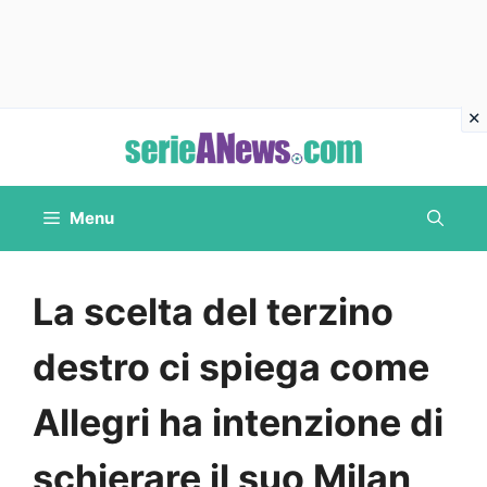
Vai
al
contenuto
Menu
La scelta del terzino
destro ci spiega come
Allegri ha intenzione di
schierare il suo Milan