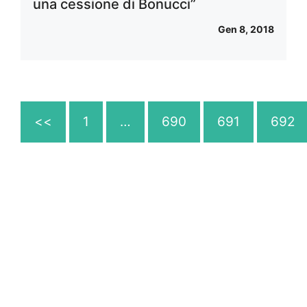
una cessione di Bonucci”
Gen 8, 2018
<<
1
…
690
691
692