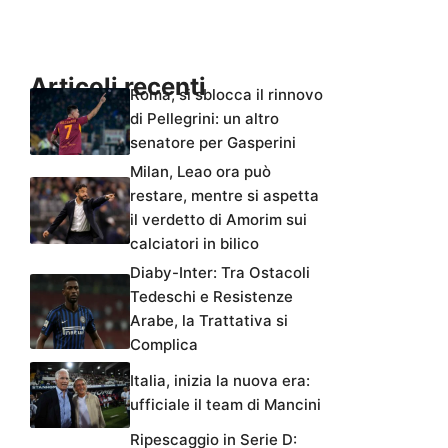
Articoli recenti
Roma, si sblocca il rinnovo
di Pellegrini: un altro
senatore per Gasperini
Milan, Leao ora può
restare, mentre si aspetta
il verdetto di Amorim sui
calciatori in bilico
Diaby-Inter: Tra Ostacoli
Tedeschi e Resistenze
Arabe, la Trattativa si
Complica
Italia, inizia la nuova era:
ufficiale il team di Mancini
Ripescaggio in Serie D: