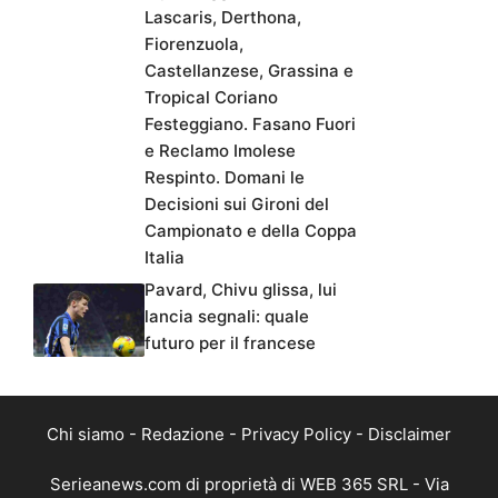
Lascaris, Derthona,
Fiorenzuola,
Castellanzese, Grassina e
Tropical Coriano
Festeggiano. Fasano Fuori
e Reclamo Imolese
Respinto. Domani le
Decisioni sui Gironi del
Campionato e della Coppa
Italia
Pavard, Chivu glissa, lui
lancia segnali: quale
futuro per il francese
Chi siamo
-
Redazione
-
Privacy Policy
-
Disclaimer
Serieanews.com di proprietà di WEB 365 SRL - Via