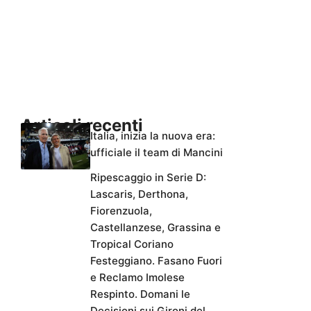
Articoli recenti
Italia, inizia la nuova era:
ufficiale il team di Mancini
Ripescaggio in Serie D:
Lascaris, Derthona,
Fiorenzuola,
Castellanzese, Grassina e
Tropical Coriano
Festeggiano. Fasano Fuori
e Reclamo Imolese
Respinto. Domani le
Decisioni sui Gironi del