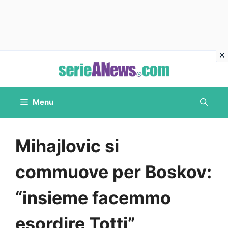
Vai
al
contenuto
Menu
Mihajlovic si
commuove per Boskov:
“insieme facemmo
esordire Totti”