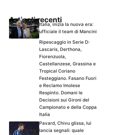
Articoli recenti
Italia, inizia la nuova era:
ufficiale il team di Mancini
Ripescaggio in Serie D:
Lascaris, Derthona,
Fiorenzuola,
Castellanzese, Grassina e
Tropical Coriano
Festeggiano. Fasano Fuori
e Reclamo Imolese
Respinto. Domani le
Decisioni sui Gironi del
Campionato e della Coppa
Italia
Pavard, Chivu glissa, lui
lancia segnali: quale