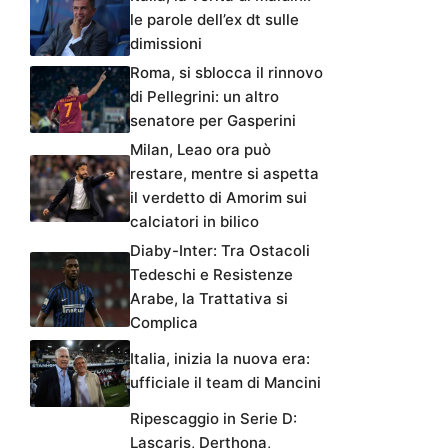
le parole dell’ex dt sulle
dimissioni
Roma, si sblocca il rinnovo
di Pellegrini: un altro
senatore per Gasperini
Milan, Leao ora può
restare, mentre si aspetta
il verdetto di Amorim sui
calciatori in bilico
Diaby-Inter: Tra Ostacoli
Tedeschi e Resistenze
Arabe, la Trattativa si
Complica
Italia, inizia la nuova era:
ufficiale il team di Mancini
Ripescaggio in Serie D:
Lascaris, Derthona,