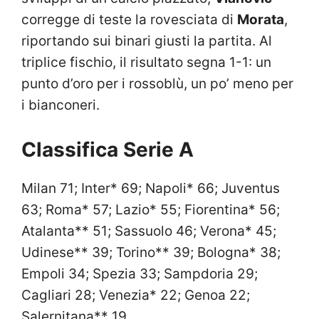
corregge di teste la rovesciata di
Morata
,
riportando sui binari giusti la partita. Al
triplice fischio, il risultato segna 1-1: un
punto d’oro per i rossoblù, un po’ meno per
i bianconeri.
Classifica Serie A
Milan 71; Inter* 69; Napoli* 66; Juventus
63; Roma* 57; Lazio* 55; Fiorentina* 56;
Atalanta** 51; Sassuolo 46; Verona* 45;
Udinese** 39; Torino** 39; Bologna* 38;
Empoli 34; Spezia 33; Sampdoria 29;
Cagliari 28; Venezia* 22; Genoa 22;
Salernitana** 19.