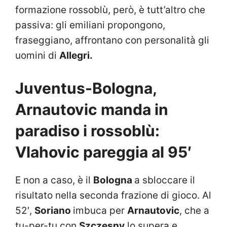
formazione rossoblù, però, è tutt’altro che
passiva: gli emiliani propongono,
fraseggiano, affrontano con personalità gli
uomini di
Allegri.
Juventus-Bologna,
Arnautovic manda in
paradiso i rossoblù:
Vlahovic pareggia al 95′
E non a caso, è il
Bologna
a sbloccare il
risultato nella seconda frazione di gioco. Al
52′,
Soriano
imbuca per
Arnautovic
, che a
tu-per-tu con
Szczesny
lo supera e