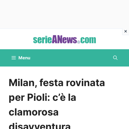
Vai
al
contenuto
Menu
Milan, festa rovinata
per Pioli: c’è la
clamorosa
disavventura