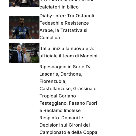
calciatori in bilico
Diaby-Inter: Tra Ostacoli
Tedeschi e Resistenze
Arabe, la Trattativa si
Complica
Italia, inizia la nuova era:
ufficiale il team di Mancini
Ripescaggio in Serie D:
Lascaris, Derthona,
Fiorenzuola,
Castellanzese, Grassina e
Tropical Coriano
Festeggiano. Fasano Fuori
e Reclamo Imolese
Respinto. Domani le
Decisioni sui Gironi del
Campionato e della Coppa