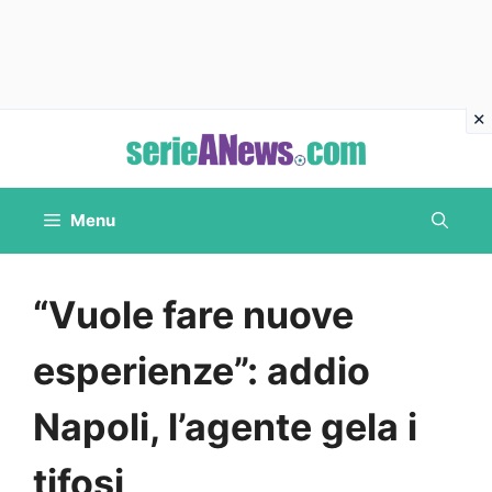
Vai
al
contenuto
Menu
“Vuole fare nuove
esperienze”: addio
Napoli, l’agente gela i
tifosi