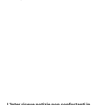
L’Inter riceve notizie non confortanti in