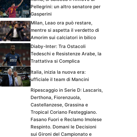
Pellegrini: un altro senatore per
Gasperini
Milan, Leao ora può restare,
mentre si aspetta il verdetto di
Amorim sui calciatori in bilico
Diaby-Inter: Tra Ostacoli
Tedeschi e Resistenze Arabe, la
Trattativa si Complica
Italia, inizia la nuova era:
ufficiale il team di Mancini
Ripescaggio in Serie D: Lascaris,
Derthona, Fiorenzuola,
Castellanzese, Grassina e
Tropical Coriano Festeggiano.
Fasano Fuori e Reclamo Imolese
Respinto. Domani le Decisioni
sui Gironi del Campionato e