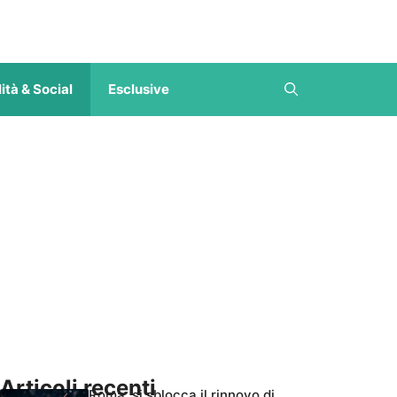
ità & Social
Esclusive
Articoli recenti
Roma, si sblocca il rinnovo di