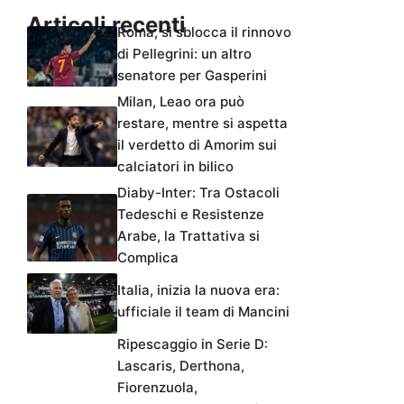
Articoli recenti
Roma, si sblocca il rinnovo
di Pellegrini: un altro
senatore per Gasperini
Milan, Leao ora può
restare, mentre si aspetta
il verdetto di Amorim sui
calciatori in bilico
Diaby-Inter: Tra Ostacoli
Tedeschi e Resistenze
Arabe, la Trattativa si
Complica
Italia, inizia la nuova era:
ufficiale il team di Mancini
Ripescaggio in Serie D:
Lascaris, Derthona,
Fiorenzuola,