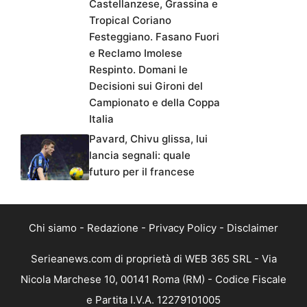
Castellanzese, Grassina e
Tropical Coriano
Festeggiano. Fasano Fuori
e Reclamo Imolese
Respinto. Domani le
Decisioni sui Gironi del
Campionato e della Coppa
Italia
Pavard, Chivu glissa, lui
lancia segnali: quale
futuro per il francese
Chi siamo
-
Redazione
-
Privacy Policy
-
Disclaimer
Serieanews.com di proprietà di WEB 365 SRL - Via
Nicola Marchese 10, 00141 Roma (RM) - Codice Fiscale
e Partita I.V.A. 12279101005