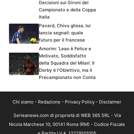
Decisioni sui Gironi del
Campionato e della Coppa
Italia
Pavard, Chivu glissa, lui
lancia segnali: quale
futuro per il francese
Amorim: ‘Leao è Felice e
Motivato, Soddisfatto
della Squadra del Milan’. Il
Derby è l’Obiettivo, ma il
Precampionato non Conta
Chi siamo
-
Redazione
-
Privacy Policy
-
Disclaimer
Serieanews.com di proprietà di WEB 365 SRL - Via
Nicola Marchese 10, 00141 Roma (RM) - Codice Fiscale
e Partita I.V.A. 12279101005