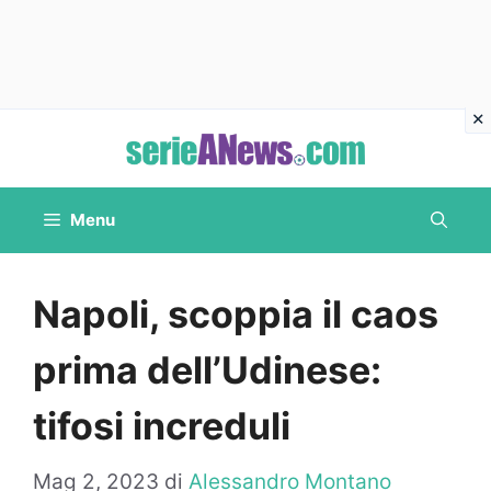
Vai
al
contenuto
Menu
Napoli, scoppia il caos
prima dell’Udinese:
tifosi increduli
Mag 2, 2023
di
Alessandro Montano