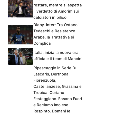
restare, mentre si aspetta
il verdetto di Amorim sui
calciatori in bilico
Diaby-Inter: Tra Ostacoli
Tedeschi e Resistenze
Arabe, la Trattativa si
Complica
Italia, inizia la nuova era:
ufficiale il team di Mancini
Ripescaggio in Serie D:
Lascaris, Derthona,
Fiorenzuola,
Castellanzese, Grassina e
Tropical Coriano
Festeggiano. Fasano Fuori
e Reclamo Imolese
Respinto. Domani le