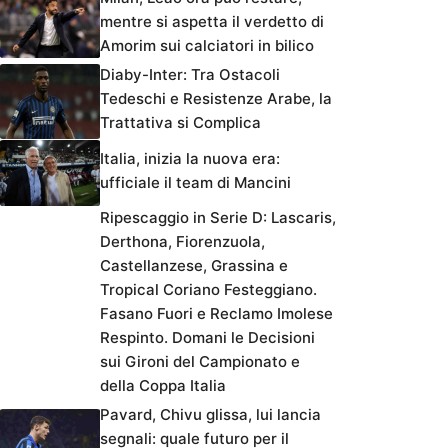
mentre si aspetta il verdetto di
Amorim sui calciatori in bilico
Diaby-Inter: Tra Ostacoli
Tedeschi e Resistenze Arabe, la
Trattativa si Complica
Italia, inizia la nuova era:
ufficiale il team di Mancini
Ripescaggio in Serie D: Lascaris,
Derthona, Fiorenzuola,
Castellanzese, Grassina e
Tropical Coriano Festeggiano.
Fasano Fuori e Reclamo Imolese
Respinto. Domani le Decisioni
sui Gironi del Campionato e
della Coppa Italia
Pavard, Chivu glissa, lui lancia
segnali: quale futuro per il