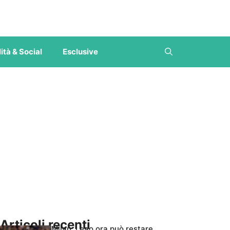
ità & Social
Esclusive
Articoli recenti
Milan, Leao ora può restare,