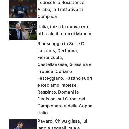
Tedeschi e Resistenze
Arabe, la Trattativa si
Complica
Italia, inizia la nuova era:
ufficiale il team di Mancini
Ripescaggio in Serie D:
Lascaris, Derthona,
Fiorenzuola,
Castellanzese, Grassina e
Tropical Coriano
Festeggiano. Fasano Fuori
e Reclamo Imolese
Respinto. Domani le
Decisioni sui Gironi del
Campionato e della Coppa
Italia
Pavard, Chivu glissa, lui
lancia segnali: quale