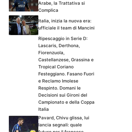
Arabe, la Trattativa si
Complica
Italia, inizia la nuova era:
ufficiale il team di Mancini
Ripescaggio in Serie D:
Lascaris, Derthona,
Fiorenzuola,
Castellanzese, Grassina e
Tropical Coriano
Festeggiano. Fasano Fuori
e Reclamo Imolese
Respinto. Domani le
Decisioni sui Gironi del
Campionato e della Coppa
Italia
Pavard, Chivu glissa, lui
lancia segnali: quale
futuro per il francese